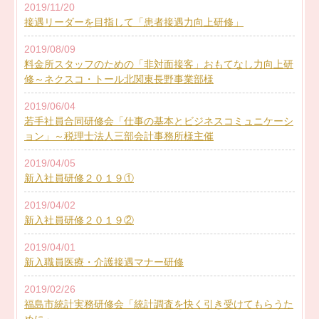
2019/11/20
接遇リーダーを目指して「患者接遇力向上研修」
2019/08/09
料金所スタッフのための「非対面接客」おもてなし力向上研
修～ネクスコ・トール北関東長野事業部様
2019/06/04
若手社員合同研修会「仕事の基本とビジネスコミュニケーシ
ョン」～税理士法人三部会計事務所様主催
2019/04/05
新入社員研修２０１９①
2019/04/02
新入社員研修２０１９②
2019/04/01
新入職員医療・介護接遇マナー研修
2019/02/26
福島市統計実務研修会「統計調査を快く引き受けてもらうた